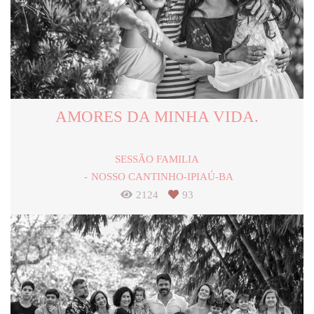
AMORES DA MINHA VIDA.
SESSÃO FAMILIA
NOSSO CANTINHO-IPIAÚ-BA
2124
93