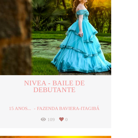
NIVEA - BAILE DE
DEBUTANTE
15 ANOS...
FAZENDA BAVIERA-ITAGIBÁ
109
0