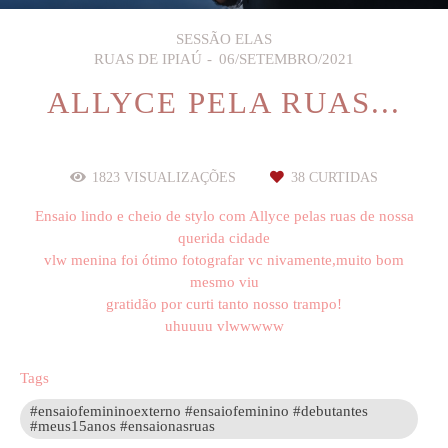
SESSÃO ELAS
RUAS DE IPIAÚ
06/SETEMBRO/2021
ALLYCE PELA RUAS...
1823
VISUALIZAÇÕES
38
CURTIDAS
Ensaio lindo e cheio de stylo com Allyce pelas ruas de nossa
querida cidade
vlw menina foi ótimo fotografar vc nivamente,muito bom
mesmo viu
gratidão por curti tanto nosso trampo!
uhuuuu vlwwwww
Tags
#ensaiofemininoexterno #ensaiofeminino #debutantes
#meus15anos #ensaionasruas