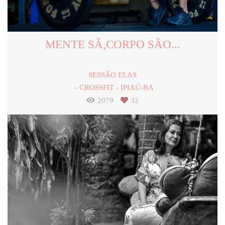
MENTE SÃ,CORPO SÃO...
SESSÃO ELAS
CROSSFIT - IPIAÚ-BA
2079
32