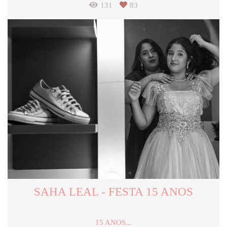
131
83
SAHA LEAL - FESTA 15 ANOS
15 ANOS...