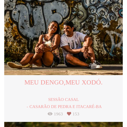
MEU DENGO,MEU XODÓ.
SESSÃO CASAL
CASARÃO DE PEDRA E ITACARÉ-BA
1963
153