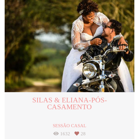
SILAS & ELIANA-PÓS-
CASAMENTO
SESSÃO CASAL
1632
28